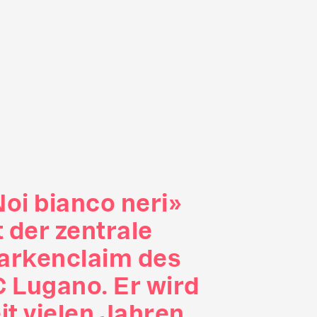
oi bianco neri»
t der zentrale
arkenclaim des
 Lugano. Er wird
it vielen Jahren