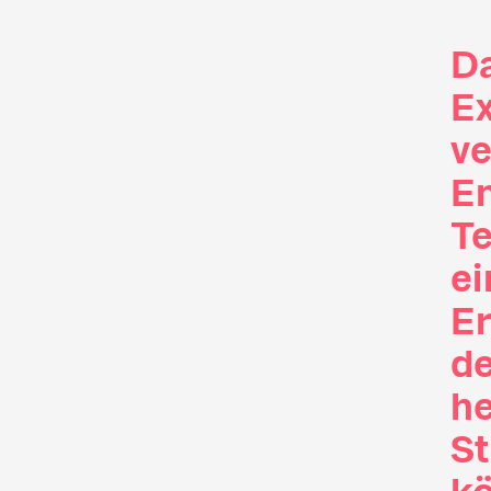
Da
Ex
ve
E
Te
ei
Er
d
he
S