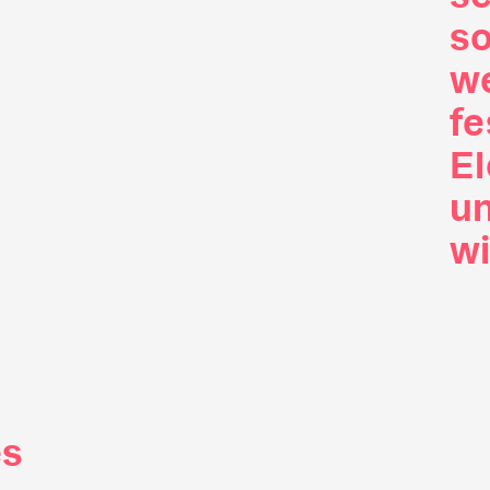
so
we
fe
El
un
wi
es